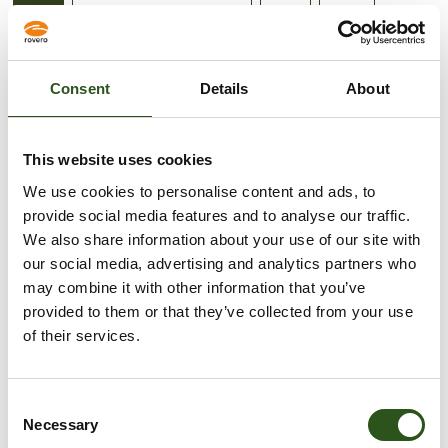
M6
M6 RVS t.b.v. topmove
M8
M10
type:
Borgmoer
Consent
Details
About
Borgmoer
This website uses cookies
Sizing guide
We use cookies to personalise content and ads, to
provide social media features and to analyse our traffic.
VOEG TOE AAN WINKELWAGEN
We also share information about your use of our site with
our social media, advertising and analytics partners who
may combine it with other information that you’ve
provided to them or that they’ve collected from your use
of their services.
Afhaling is beschikbaar bij
Krabbescheer 6
C
Meestal klaar binnen 2-4 dagen
Necessary
o
Openingstijden: