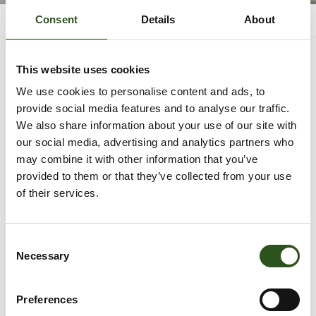
Consent
Details
About
This website uses cookies
Rovero 240-S Urban tunnel.
We use cookies to personalise content and ads, to
€ 1.919,50
€ 1.098,90
provide social media features and to analyse our traffic.
VERKOOP
We also share information about your use of our site with
Verzendkosten
worden berekend bij de checkout.
our social media, advertising and analytics partners who
may combine it with other information that you’ve
Lengte:
360
provided to them or that they’ve collected from your use
of their services.
360
C
Necessary
o
VOEG TOE AAN WINKELWAGEN
n
s
Preferences
e