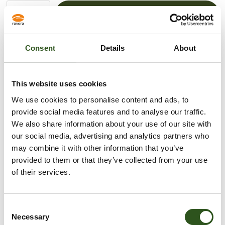
VOEG TOE AAN WINKELWAGEN
Consent
Details
About
Meer betalingsopties
This website uses cookies
Afhaling is beschikbaar bij
Krabbescheer 6
We use cookies to personalise content and ads, to
Meestal klaar binnen 2-4 dagen
provide social media features and to analyse our traffic.
Openingstijden:
We also share information about your use of our site with
Maandag – Vrijdag: 08:00 – 16:00
our social media, advertising and analytics partners who
Gesloten tussen 12:30 – 13:00
may combine it with other information that you’ve
Winkelgegevens bekijken
provided to them or that they’ve collected from your use
of their services.
Halve bandrol 100mm zwart
Let op dit is een halve band rol. voor 1 complete bandrol
C
heeft u 2x de halve bandrol nodig. Om deze te
Necessary
o