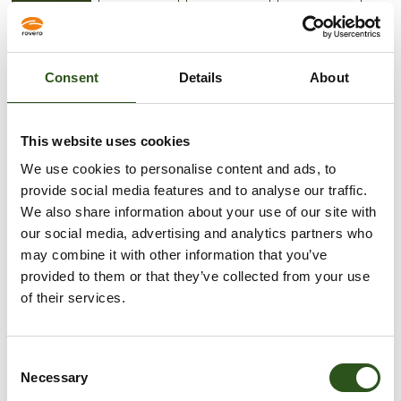
M6 Moer
M8 Moer
M10 Moer
M12 Moer
M6 X 110 Tapbout
M8 X 20 Tapbout
Consent
Details
About
M10 X 30 Tapbout
M12 X 40 Tapbout
This website uses cookies
Sizing guide
We use cookies to personalise content and ads, to
provide social media features and to analyse our traffic.
VOEG TOE AAN WINKELWAGEN
We also share information about your use of our site with
our social media, advertising and analytics partners who
may combine it with other information that you’ve
provided to them or that they’ve collected from your use
Meer betalingsopties
of their services.
Afhaling is beschikbaar bij
Krabbescheer 6
Meestal klaar binnen 2-4 dagen
C
Necessary
o
Openingstijden: