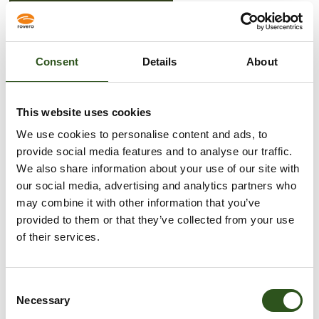
Steun voor Nylon geleideblok
Nylon geleideblok compleet op steun
Consent
Details
About
Nylon geleid blokje
This website uses cookies
Sizing guide
We use cookies to personalise content and ads, to
provide social media features and to analyse our traffic.
VOEG TOE AAN WINKELWAGEN
We also share information about your use of our site with
our social media, advertising and analytics partners who
may combine it with other information that you’ve
provided to them or that they’ve collected from your use
Meer betalingsopties
of their services.
Afhaling is beschikbaar bij
Krabbescheer 6
Meestal klaar binnen 2-4 dagen
C
Necessary
o
Openingstijden: