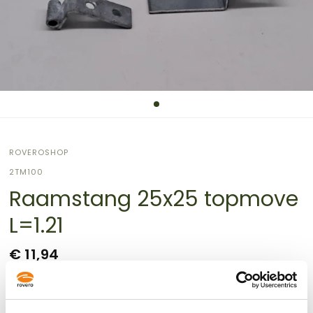
ROVEROSHOP
2TM100
Raamstang 25x25 topmove
L=1.21
€ 11,94
Verzendkosten
worden berekend bij de checkout.