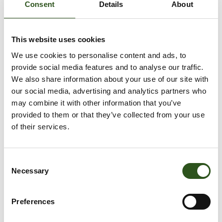
Sizing guide
Consent
Details
About
VOEG TOE AAN WINKELWAGEN
This website uses cookies
We use cookies to personalise content and ads, to
provide social media features and to analyse our traffic.
We also share information about your use of our site with
our social media, advertising and analytics partners who
may combine it with other information that you’ve
Afhaling is beschikbaar bij
Krabbescheer 6
provided to them or that they’ve collected from your use
Meestal klaar binnen 2-4 dagen
of their services.
Openingstijden:
Maandag – Vrijdag: 08:00 – 16:00
Gesloten tussen 12:30 – 13:00
C
Necessary
Winkelgegevens bekijken
o
n
s
Preferences
e
n