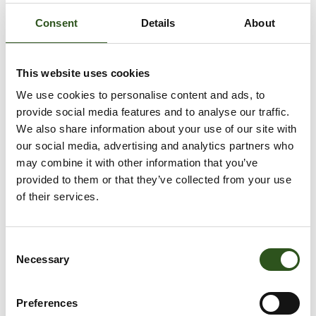
VOEG TOE AAN WINKELWAGEN
Consent
Details
About
This website uses cookies
We use cookies to personalise content and ads, to
provide social media features and to analyse our traffic.
We also share information about your use of our site with
Afhaling is beschikbaar bij
Krabbescheer 6
our social media, advertising and analytics partners who
Meestal klaar binnen 2-4 dagen
may combine it with other information that you’ve
Openingstijden:
provided to them or that they’ve collected from your use
Maandag – Vrijdag: 08:00 – 16:00
of their services.
Gesloten tussen 12:30 – 13:00
Winkelgegevens bekijken
C
Necessary
o
Looprol dubbel Rovero-deur
n
Hoort bij deurrail kapprofiel
5M8981380
of de
5M8981520
s
Preferences
e