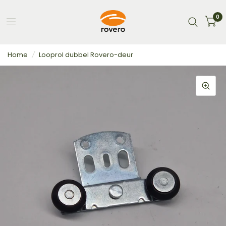
0
Home
/
Looprol dubbel Rovero-deur