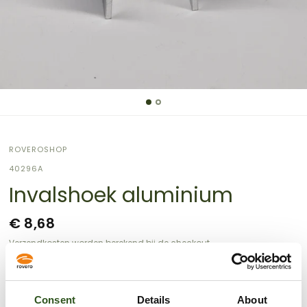
ROVEROSHOP
40296A
Invalshoek aluminium
€ 8,68
Verzendkosten
worden berekend bij de checkout.
Sizing guide
Consent
Details
About