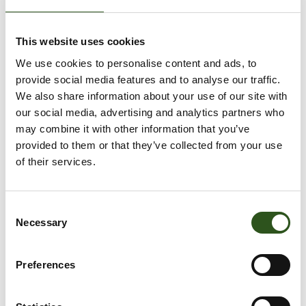
VOEG TOE AAN WINKELWAGEN
This website uses cookies
We use cookies to personalise content and ads, to
provide social media features and to analyse our traffic.
We also share information about your use of our site with
our social media, advertising and analytics partners who
Afhaling is beschikbaar bij
Krabbescheer 6
may combine it with other information that you’ve
Meestal klaar binnen 2-4 dagen
provided to them or that they’ve collected from your use
Openingstijden:
of their services.
Maandag – Vrijdag: 08:00 – 16:00
Gesloten tussen 12:30 – 13:00
C
Winkelgegevens bekijken
Necessary
o
n
s
Preferences
e
n