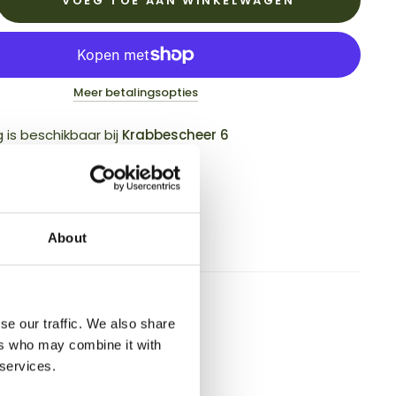
VOEG TOE AAN WINKELWAGEN
Meer betalingsopties
g is beschikbaar bij
Krabbescheer 6
klaar binnen 2-4 dagen
stijden:
 – Vrijdag: 08:00 – 16:00
 tussen 12:30 – 13:00
About
egevens bekijken
x15 RVS
se our traffic. We also share
ers who may combine it with
 services.