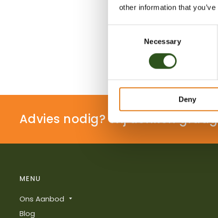
other information that you’ve
C
Necessary
o
n
s
e
n
Deny
t
S
Advies nodig? Wij denken graag
e
l
e
c
t
MENU
i
o
Ons Aanbod
n
Blog