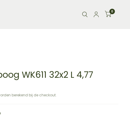
0
boog WK611 32x2 L 4,77
orden berekend bij de checkout.
m