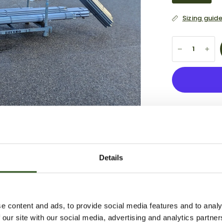
Sizing guid
Afhalin
Meestal 
Opening
Details
Maandag
Gesloten
Winkelg
e content and ads, to provide social media features and to analy
 our site with our social media, advertising and analytics partn
Halve boog t