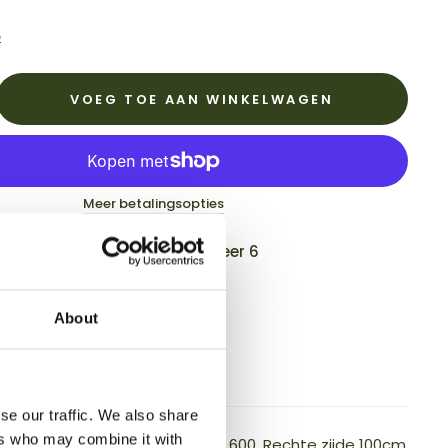
e
VOEG TOE AAN WINKELWAGEN
Meer betalingsopties
g is beschikbaar bij
Krabbescheer 6
klaar binnen 2-4 dagen
stijden:
About
 – Vrijdag: 08:00 – 16:00
 tussen 12:30 – 13:00
egevens bekijken
se our traffic. We also share
ers who may combine it with
en behoeve van de wandelkap 600. Rechte zijde 100cm