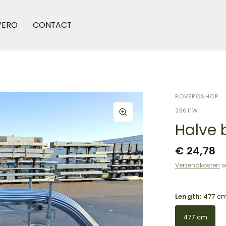
VERO
CONTACT
ROVEROSHOP
2B611W
Halve 
€ 24,78
Verzendkosten
w
Length:
477 c
477 cm