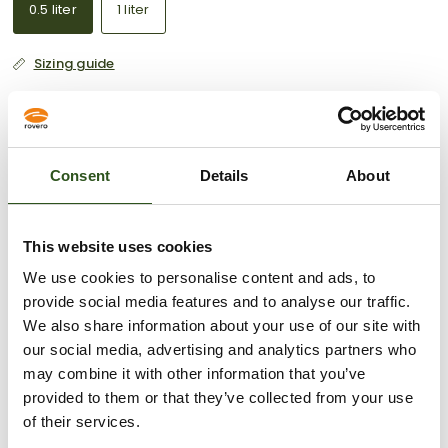
0.5 liter
1 liter
Sizing guide
VOEG TOE AAN WINKELWAGEN
Consent
Details
About
Meer betalingsopties
This website uses cookies
Afhaling is beschikbaar bij
Krabbescheer 6
We use cookies to personalise content and ads, to
Meestal klaar binnen 2-4 dagen
provide social media features and to analyse our traffic.
Openingstijden:
We also share information about your use of our site with
Maandag – Vrijdag: 08:00 – 16:00
our social media, advertising and analytics partners who
Gesloten tussen 12:30 – 13:00
may combine it with other information that you’ve
provided to them or that they’ve collected from your use
Winkelgegevens bekijken
of their services.