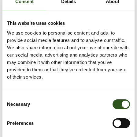
Sizing guide
Consent
Details
About
VOEG TOE AAN WINKELWAGEN
This website uses cookies
We use cookies to personalise content and ads, to
provide social media features and to analyse our traffic.
We also share information about your use of our site with
Meer betalingsopties
our social media, advertising and analytics partners who
may combine it with other information that you’ve
Afhaling is beschikbaar bij
Krabbescheer 6
provided to them or that they’ve collected from your use
Meestal klaar binnen 2-4 dagen
of their services.
Openingstijden:
Maandag – Vrijdag: 08:00 – 16:00
Gesloten tussen 12:30 – 13:00
C
Winkelgegevens bekijken
Necessary
o
n
s
Preferences
e
n