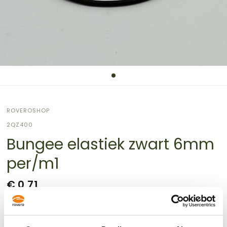
ROVEROSHOP
2QZ400
Bungee elastiek zwart 6mm
per/m1
€ 0,71
Verzendkosten
worden berekend bij de checkout.