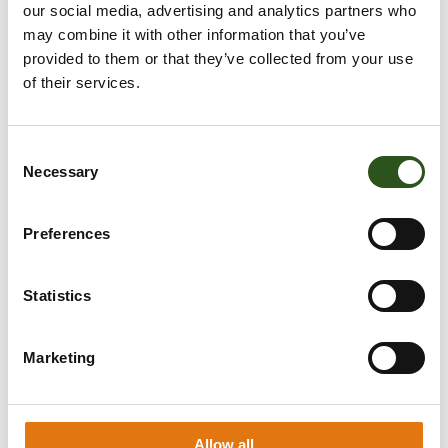
our social media, advertising and analytics partners who
may combine it with other information that you’ve
E‑mail
provided to them or that they’ve collected from your use
of their services.
Telefoonnummer
C
Necessary
o
Reactie
n
s
Preferences
e
n
t
Statistics
S
e
Marketing
l
e
c
t
Allow all