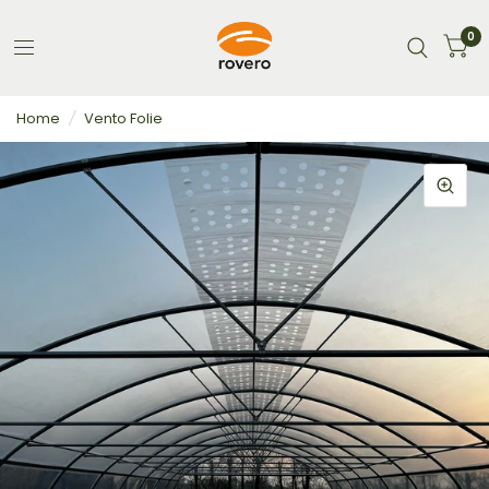
0
Home
/
Vento Folie