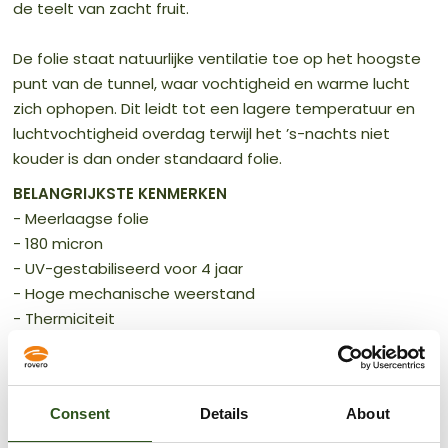
de teelt van zacht fruit.
De folie staat natuurlijke ventilatie toe op het hoogste
punt van de tunnel, waar vochtigheid en warme lucht
zich ophopen. Dit leidt tot een lagere temperatuur en
luchtvochtigheid overdag terwijl het ’s-nachts niet
kouder is dan onder standaard folie.
BELANGRIJKSTE KENMERKEN
- Meerlaagse folie
- 180 micron
- UV-gestabiliseerd voor 4 jaar
- Hoge mechanische weerstand
- Thermiciteit
- VENTO® technologie: warme en vochtige lucht kan
ontsnappen via de perforaties in het bovenste deel van
de tunnel
Consent
Details
About
- Aan de buitenkant is een extra laag folie aangebracht
boven de perforatie die in golfbewegingen is geseald