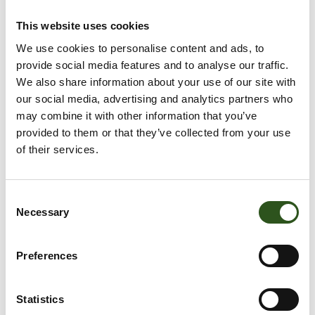
om te voorkomen dat water naar binnen komt, maar de
This website uses cookies
warm lucht er wel uit kan.
We use cookies to personalise content and ads, to
provide social media features and to analyse our traffic.
HAHAHA
We also share information about your use of our site with
Breedte:
Vento folie Breedte 5.20mtr
our social media, advertising and analytics partners who
Vento folie Breedte 5.20mtr
may combine it with other information that you’ve
provided to them or that they’ve collected from your use
of their services.
Vento Folie Breedte 9.20mtr
Sizing guide
C
Necessary
o
HET AANTAL BIJ 'TOEVOEGEN AAN WINKELWAGEN' STAAT VOOR HET
AANTAL METERS. WILT U DE FOLIE IN BANEN GESNEDEN
n
ONTVANGEN? VERMELD DIT DAN IN HET NOTITIEVELD BIJ UW
s
BESTELLING.
Preferences
e
n
t
Statistics
VOEG TOE AAN WINKELWAGEN